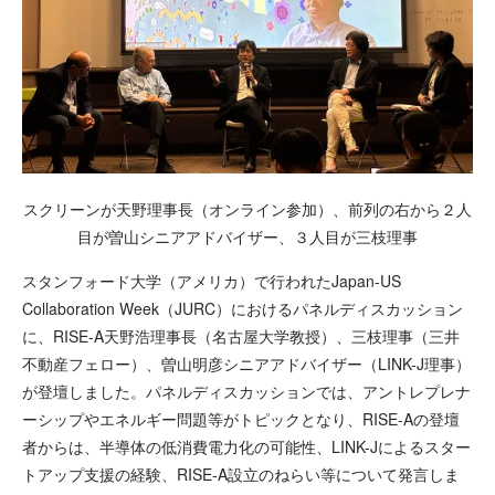
スクリーンが天野理事長（オンライン参加）、前列の右から２人
目が曽山シニアアドバイザー、３人目が三枝理事
スタンフォード大学（アメリカ）で行われたJapan-US
Collaboration Week（JURC）におけるパネルディスカッション
に、RISE-A天野浩理事長（名古屋大学教授）、三枝理事（三井
不動産フェロー）、曽山明彦シニアアドバイザー（LINK-J理事）
が登壇しました。パネルディスカッションでは、アントレプレナ
ーシップやエネルギー問題等がトピックとなり、RISE-Aの登壇
者からは、半導体の低消費電力化の可能性、LINK-Jによるスター
トアップ支援の経験、RISE-A設立のねらい等について発言しま