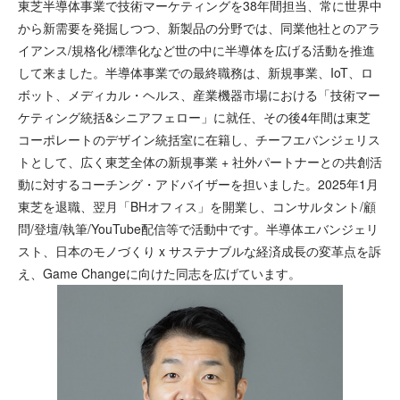
東芝半導体事業で技術マーケティングを38年間担当、常に世界中
から新需要を発掘しつつ、新製品の分野では、同業他社とのアラ
イアンス/規格化/標準化など世の中に半導体を広げる活動を推進
して来ました。半導体事業での最終職務は、新規事業、IoT、ロ
ボット、メディカル・ヘルス、産業機器市場における「技術マー
ケティング統括&シニアフェロー」に就任、その後4年間は東芝
コーポレートのデザイン統括室に在籍し、チーフエバンジェリス
トとして、広く東芝全体の新規事業 + 社外パートナーとの共創活
動に対するコーチング・アドバイザーを担いました。2025年1月
東芝を退職、翌月「BHオフィス」を開業し、コンサルタント/顧
問/登壇/執筆/YouTube配信等で活動中です。半導体エバンジェリ
スト、日本のモノづくり x サステナブルな経済成長の変革点を訴
え、Game Changeに向けた同志を広げています。