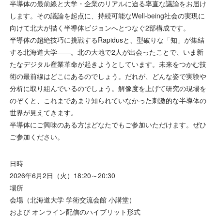
半導体の最前線と大学・企業のリアルに迫る率直な議論をお届け
します。その議論を起点に、持続可能なWell-being社会の実現に
向けて北大が描く半導体ビジョンへとつなぐ2部構成です。
半導体の超絶技巧に挑戦するRapidusと、型破りな「知」が集結
する北海道大学――。北の大地で2人が出会ったことで、いま新
たなデジタル産業革命が起きようとしています。未来をつかむ技
術の最前線はどこにあるのでしょう。だれが、どんな姿で実験や
分析に取り組んでいるのでしょう。解像度を上げて研究の現場を
のぞくと、これまであまり知られていなかった刺激的な半導体の
世界が見えてきます。
半導体にご興味のある方はどなたでもご参加いただけます。ぜひ
ご参加ください。
日時
2026年6月2日（火）18:20～20:30
場所
会場（北海道大学 学術交流会館 小講堂）
および オンライン配信のハイブリット形式