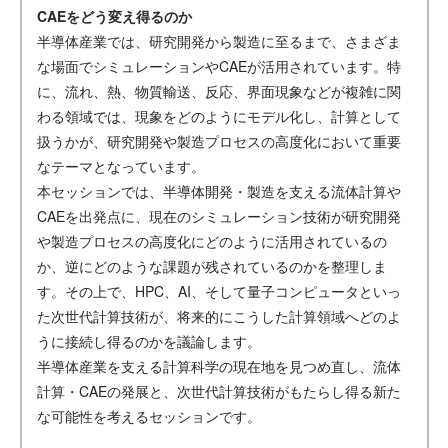
CAEをどう変え得るのか
半導体産業では、研究開発から製造に至るまで、さまざま
な場面でシミュレーションやCAEが活用されています。特
に、流れ、熱、物質輸送、反応、界面現象などが複雑に関
わる領域では、現象をどのようにモデル化し、計算として
扱うかが、研究開発や製造プロセスの高度化において重要
なテーマとなっています。
本セッションでは、半導体開発・製造を支える流体計算や
CAEを出発点に、現在のシミュレーション技術が研究開発
や製造プロセスの高度化にどのように活用されているの
か、逆にどのような課題が残されているのかを整理しま
す。その上で、HPC、AI、そして量子コンピュータといっ
た次世代計算技術が、将来的にこうした計算領域へどのよ
うに接続し得るのかを議論します。
半導体産業を支える計算科学の現在地を見つめ直し、流体
計算・CAEの発展と、次世代計算技術がもたらし得る新た
な可能性を考えるセッションです。