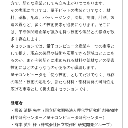
方で、新たな産業としても立ち上がりつつあります。
その実現に向けては、量子ビットの実装だけでなく、材
料、基板、配線、パッケージング、冷却、制御、計測、製
造装置など、多くの技術要素が必要になります。そこに
は、半導体関連企業が強みを持つ技術や製品との接点が数
多く存在します。
本セッションでは、量子コンピュータ産業を一つの市場と
して捉え、現在の製品や技術を応用できる領域はどこにあ
るのか、また今後新たに求められる材料や部材などの要素
技術にはどのようなものがあるのか議論します。
量子コンピュータを「使う技術」としてだけでなく、既存
の製品・技術の応用や、新たな材料・部材開発の可能性を
広げる市場として捉え直すセッションです。
登壇者
・樽茶 清悟 先生（国立研究開発法人理化学研究所 創発物性
科学研究センター／量子コンピュータ研究センター）
・有本 英生 様（株式会社日立製作所 研究開発グループ）