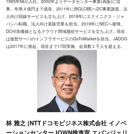
1993年NEC入社。2002年よりデータセンター事業(再販)に従
事。年商４億円まで成長。2011年にBIGLOBEへDC事業譲渡。法
人向け回線サービスも立ち上げ。2018年にエクイニクス・ジャ
パンへ転職。法人向け直販営業を担当。2019年にNECへ復帰。
DC付加価値となるクラウド閉域接続サービスを立ち上げ。現在
は仮想サーバのインフラサービスのGoToMarketを担当。JADOG
は2017年に発起。現在まで17回実施、会員数１千人を超える。
林 雅之 (NTTドコモビジネス株式会社 イノベ
ーションセンター IOWN推進室 エバンジェリ