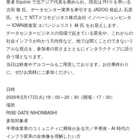
業者 Equinix で北アジア代表を務められ、現在は R11i を率いる
古田 敬 氏、データセンター業界を牽引する JADOG 発起人 石原
氏、そして NTTドコモビジネス株式会社 イノベーションセンタ
ー IOWN推進室 エバンジェリスト 林 氏 をお迎えします。
データセンタービジネスの現場で起きている変化や、これからの
社会インフラが向かう方向性など、他では聞くことのできないリ
アルな視点を、参加者の皆さまとともにインタラクティブに語り
合う場となります。
当日は軽食やアルコールもご用意しております。お仕事終わり
に、ぜひお気軽にご参加ください。
日時
2026年2月17日(火) 18：00～20：30（開場：17：30）
場所
RISE GATE NIHONBASHI
参加対象者
半導体業界のコミュニティに興味がある方／半導体・AI 時代の
インフラ変革の全体像を理解したい方