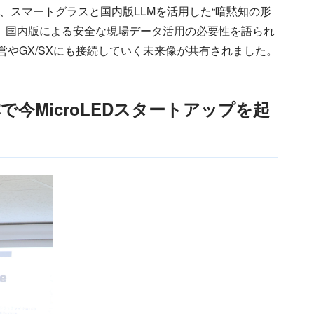
に、スマートグラスと国内版LLMを活用した“暗黙知の形
れ、国内版による安全な現場データ活用の必要性を語られ
営やGX/SXにも接続していく未来像が共有されました。
MicroLEDスタートアップを起