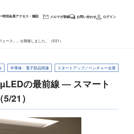
ー
特別会員
アクセス・施設
メルマガ登録
お問い合わせ
ログイン
ーフェース」」を開催しました。（5/21）
向
半導体・電子部品関連
スタートアップ／ベンチャー企業
µLEDの最前線 ― スマート
/21）